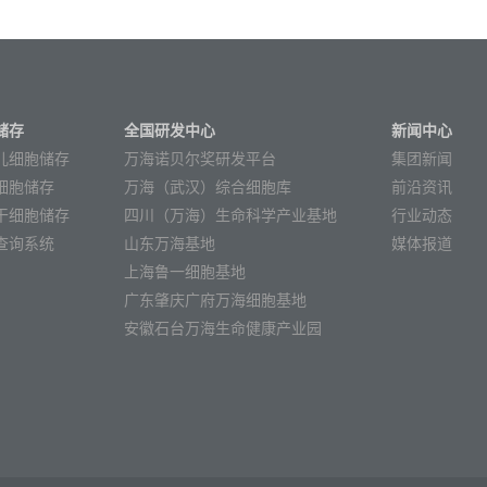
储存
全国研发中心
新闻中心
儿细胞储存
万海诺贝尔奖研发平台
集团新闻
细胞储存
万海（武汉）综合细胞库
前沿资讯
干细胞储存
四川（万海）生命科学产业基地
行业动态
查询系统
山东万海基地
媒体报道
上海鲁一细胞基地
广东肇庆广府万海细胞基地
安徽石台万海生命健康产业园