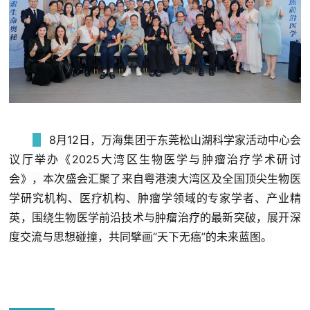
8
月12日，万海集团于
东莞松山湖科学家活动中心会
议厅
举办《
2025大湾区生物医学与肿瘤治疗学术研讨
会
》
，
本次盛会汇聚了来自粤港澳大湾区及全国顶尖生物医
学研究机构、
医疗机构、肿瘤学领域的专家学者、产业精
英，围绕生物医学前沿技术与肿瘤治疗的最新突破
，展开深
度交流与思想碰撞，共同擘画“天下无癌”的未来蓝图。