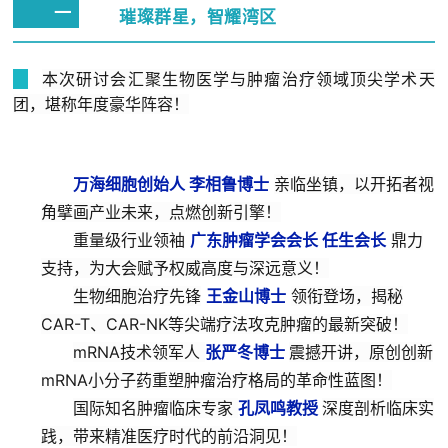
一
璀璨群星，智耀湾区
本次研讨会汇聚生物医学与肿瘤治疗领域顶尖学术天
团，堪称年度豪华阵容！
万海细胞创始人 李相鲁博士
亲临坐镇，以开拓者视
角擘画产业未来，点燃创新引擎！
重量级行业领袖
广东肿瘤学会会长 任生会长
鼎力
支持，为大会赋予权威高度与深远意义！
生物细胞治疗先锋
王金山博士
领衔登场，揭秘
CAR-T、CAR-NK等尖端疗法攻克肿瘤的最新突破！
mRNA技术领军人
张严冬博士
震撼开讲，原创创新
mRNA小分子药重塑肿瘤治疗格局的革命性蓝图！
国际知名肿瘤临床专家
孔凤鸣教授
深度剖析临床实
践，带来精准医疗时代的前沿洞见！