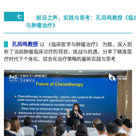
七
前沿之声，
实践与思考：
孔凤鸣教授
《临
与肿瘤治疗》
孔凤鸣教授
以
《临床医学与肿瘤治疗》
为题，深入剖
析了当前肿瘤临床诊疗的现状、挑战与机遇，分享了精准医
疗时代下个体化、综合化治疗策略的最新实践与思考