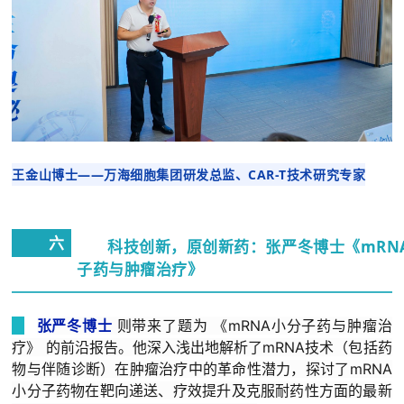
王金山博士——万海细胞集团研发总监、
CAR-T技术研究专家
六
科技创新，原创新药：张严冬博士《mRN
子药与肿瘤治疗》
张严冬博士
则带来了题为
《mRNA小分子药与肿瘤治
疗》
的前沿报告。他深入浅出地解析了mRNA技术（包括药
物与伴随诊断）在肿瘤治疗中的革命性潜力，探讨了mRNA
小分子药物在靶向递送、疗效提升及克服耐药性方面的最新